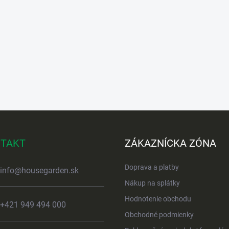
TAKT
ZÁKAZNÍCKA ZÓNA
Doprava a platby
info
@
housegarden.sk
Nákup na splátky
Hodnotenie obchodu
+421 949 494 000
Obchodné podmienky