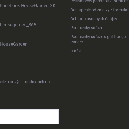
Reklamačný poriadok / formulár
Facebook HouseGarden SK
Odstúpenie od zmluvy / formulár
Ochrana osobných údajov
housegarden_365
Podmienky súťaže
Podmienky súťaže o gril Traeger
Ranger
HouseGarden
O nás
ácie o nových produktoch na