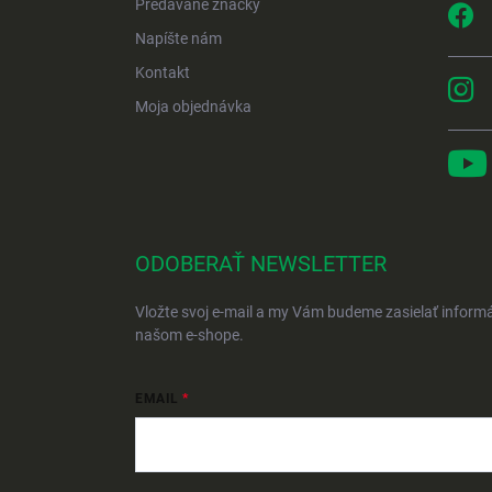
Predávané značky
Napíšte nám
Kontakt
Moja objednávka
ODOBERAŤ NEWSLETTER
Vložte svoj e-mail a my Vám budeme zasielať inform
našom e-shope.
EMAIL