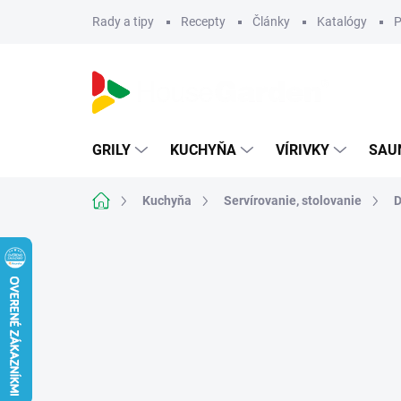
Prejsť
Rady a tipy
Recepty
Články
Katalógy
P
na
obsah
GRILY
KUCHYŇA
VÍRIVKY
SAU
Domov
Kuchyňa
Servírovanie, stolovanie
D