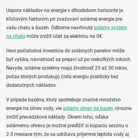
Úspora nákladov na energie v dlhodobom horizonte je
kľúčovým faktorom pri zvažovaní solárnej energie pre
vašu chatu a bazén. Odborne navrhnutý
solárny systém
na chatu
môže znížiť účet za elektrinu na 0€.
Hoci počiatočná investícia do solárnych panelov môže
byť vyššia, návratnosť sa prejaví už po niekoľkých rokoch.
Navyše, solárne systémy majú životnosť 25 až 30 rokov,
počas ktorých produkujú čistú energiu prakticky bez
dodatočných nákladov.
V prípade bazéna, ktorý spotrebuje značné množstvo
energie na ohrev vody, vie
solárny ohrev na bazén
výrazne
znížiť prevádzkové náklady. Okrem toho, vďaka
solárnemu ohrevu je možné predĺžiť si kúpaciu sezónu o
2-3 mesiace tým, že sa udržiava príjemná teplota vody aj