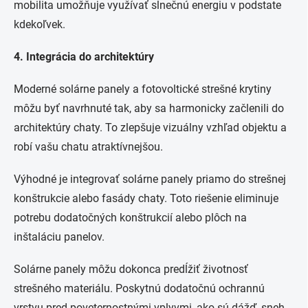
mobilita umožňuje využívať slnečnú energiu v podstate
kdekoľvek.
4. Integrácia do architektúry
Moderné solárne panely a fotovoltické strešné krytiny
môžu byť navrhnuté tak, aby sa harmonicky začlenili do
architektúry chaty. To zlepšuje vizuálny vzhľad objektu a
robí vašu chatu atraktívnejšou.
Výhodné je integrovať solárne panely priamo do strešnej
konštrukcie alebo fasády chaty. Toto riešenie eliminuje
potrebu dodatočných konštrukcií alebo plôch na
inštaláciu panelov.
Solárne panely môžu dokonca predĺžiť životnosť
strešného materiálu. Poskytnú dodatočnú ochrannú
vrstvu pred poveternostnými vplyvmi, ako sú dážď, sneh,