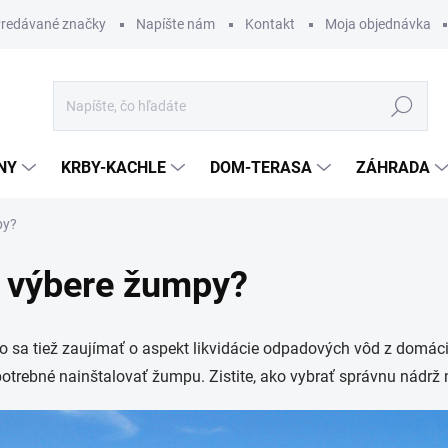
redávané značky
Napíšte nám
Kontakt
Moja objednávka
Hľadať
NY
KRBY-KACHLE
DOM-TERASA
ZÁHRADA
py?
ri výbere žumpy?
to sa tiež zaujímať o aspekt likvidácie odpadových vôd z domác
e potrebné nainštalovať žumpu. Zistite, ako vybrať správnu nádrž