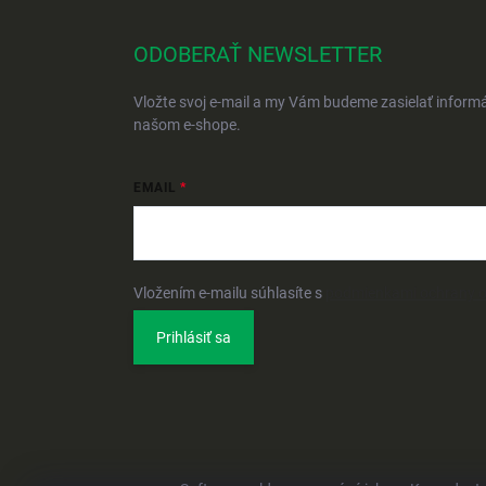
ODOBERAŤ NEWSLETTER
Vložte svoj e-mail a my Vám budeme zasielať inform
našom e-shope.
EMAIL
Vložením e-mailu súhlasíte s
podmienkami ochrany 
Prihlásiť sa