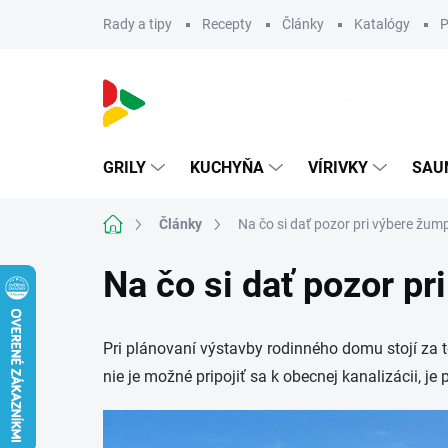
Prejsť
Rady a tipy
Recepty
Články
Katalógy
P
na
obsah
GRILY
KUCHYŇA
VÍRIVKY
SAU
Domov
Články
Na čo si dať pozor pri výbere žum
Na čo si dať pozor p
Pri plánovaní výstavby rodinného domu stojí za 
nie je možné pripojiť sa k obecnej kanalizácii, j