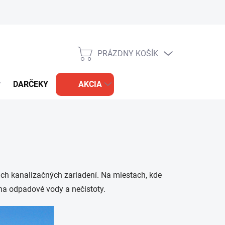
PRÁZDNY KOŠÍK
NÁKUPNÝ
KOŠÍK
DARČEKY
AKCIA
ich kanalizačných zariadení. Na miestach, kde
 na odpadové vody a nečistoty.