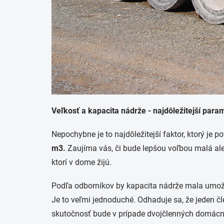
Veľkosť a kapacita nádrže - najdôležitejší para
Nepochybne je to najdôležitejší faktor, ktorý je 
m3.
Zaujíma vás, či bude lepšou voľbou malá al
ktorí v dome žijú.
Podľa odborníkov by kapacita nádrže mala umožňo
Je to veľmi jednoduché. Odhaduje sa, že jeden č
skutočnosť bude v prípade dvojčlenných domácn