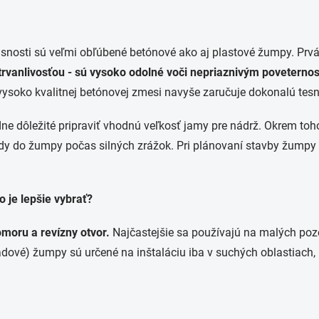
časnosti sú veľmi obľúbené betónové ako aj plastové žumpy. Prvá
trvanlivosťou - sú vysoko odolné voči nepriaznivým povete
vysoko kvalitnej betónovej zmesi navyše zaručuje dokonalú tes
dne dôležité pripraviť vhodnú veľkosť jamy pre nádrž. Okrem to
dy do žumpy počas silných zrážok. Pri plánovaní stavby žumpy s
je lepšie vybrať?
oru a revízny otvor.
Najčastejšie sa používajú na malých poz
dové) žumpy sú určené na inštaláciu iba v suchých oblastiach, 