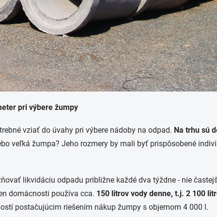
meter pri výbere žumpy
potrebné vziať do úvahy pri výbere nádoby na odpad.
Na trhu sú 
ebo veľká žumpa? Jeho rozmery by mali byť prispôsobené indiv
vať likvidáciu odpadu približne každé dva týždne - nie častej
len domácnosti používa cca.
150 litrov vody denne, t.j. 2 100 li
ostí postačujúcim riešením nákup žumpy s objemom 4 000 l.