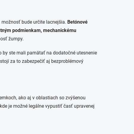
 možnosť bude určite lacnejšia.
Betónové
rnostným podmienkam, mechanickému
nosť žumpy.
ho by ste mali pamätať na dodatočné utesnenie
tojí za to zabezpečiť aj bezproblémový
emkoch, ako aj v oblastiach so zvýšenou
kde je možné legálne vypustiť časť upravenej