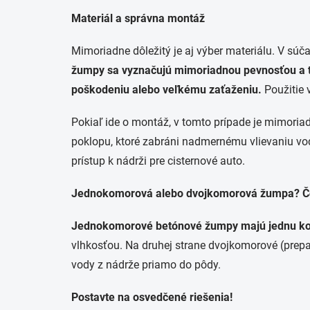
Materiál a správna montáž
Mimoriadne dôležitý je aj výber materiálu. V sú
žumpy sa vyznačujú mimoriadnou pevnosťou a 
poškodeniu alebo veľkému zaťaženiu.
Použitie 
Pokiaľ ide o montáž, v tomto prípade je mimoria
poklopu, ktoré zabráni nadmernému vlievaniu vo
prístup k nádrži pre cisternové auto.
Jednokomorová alebo dvojkomorová žumpa? Čo 
Jednokomorové betónové žumpy majú jednu kom
vlhkosťou. Na druhej strane dvojkomorové (prepa
vody z nádrže priamo do pôdy.
Postavte na osvedčené riešenia!