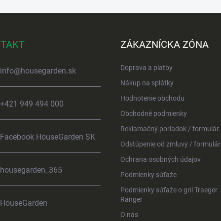
TAKT
ZÁKAZNÍCKA ZÓNA
Doprava a platby
info
@
housegarden.sk
Nákup na splátky
Hodnotenie obchodu
+421 949 494 000
Obchodné podmienky
Reklamačný poriadok / formulár
Facebook HouseGarden SK
Odstúpenie od zmluvy / formulár
Ochrana osobných údajov
housegarden_365
Podmienky súťaže
Podmienky súťaže o gril Traeger
Ranger
HouseGarden
O nás