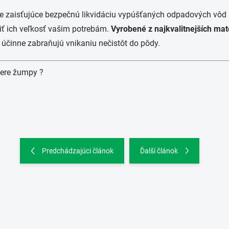
nie zaisťujúce bezpečnú likvidáciu vypúšťaných odpadových vôd 
iť ich veľkosť vašim potrebám.
Vyrobené z najkvalitnejších mat
 účinne zabraňujú vnikaniu nečistôt do pôdy.
bere žumpy ?
Predchádzajúci článok
Ďalší článok