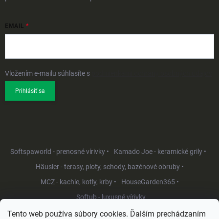
EMAIL
Vložením e-mailu súhlasíte s
podmienkami ochrany osobných údajov
Prihlásiť sa
Softspaworld - prenosné vírivky •
Kamado Joe - keramické grily •
Häusler - terasy, ploty, schody, bazénové obruby •
MCZ - kachle, kotly, krby •
HouseGarden365 •
Softub - luxusné vírivky
Tento web používa súbory cookies. Ďalším prechádzaním