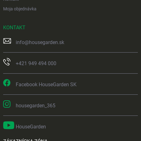
Moja objednávka
KONTAKT
info
@
housegarden.sk
+421 949 494 000
Facebook HouseGarden SK
housegarden_365
HouseGarden