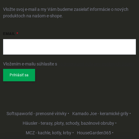
Vložte svoj e-mail a my Vám budeme zasielať informácie o nových
produktoch na našom e-shope.
EMAIL
Vložením e-mailu súhlasíte s
podmienkami ochrany osobných údajov
Prihlásiť sa
Softspaworld - prenosné vírivky •
Kamado Joe - keramické grily •
Häusler - terasy, ploty, schody, bazénové obruby •
MCZ - kachle, kotly, krby •
HouseGarden365 •