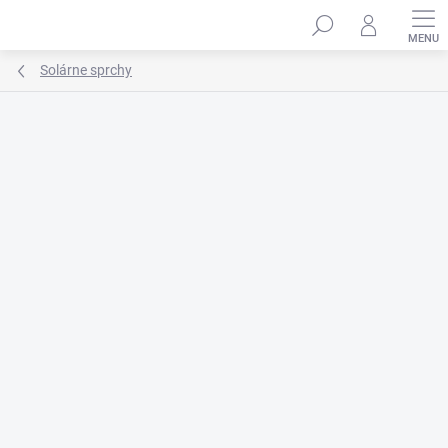
Prejsť
na
obsah
Solárne sprchy