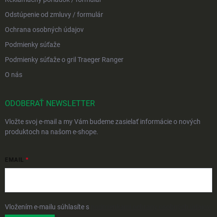
Odstúpenie od zmluvy / formulár
Ochrana osobných údajov
Podmienky súťaže
Podmienky súťaže o gril Traeger Ranger
O nás
ODOBERAŤ NEWSLETTER
Vložte svoj e-mail a my Vám budeme zasielať informácie o nových
produktoch na našom e-shope.
EMAIL
Vložením e-mailu súhlasíte s
podmienkami ochrany osobných údajov