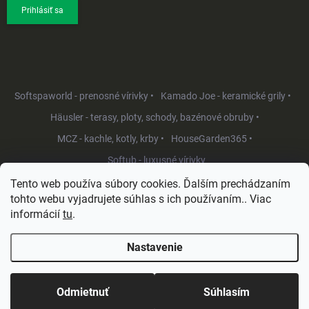
Prihlásiť sa
Softspaworld - prenosné vírivky •
Kamado Joe - keramické grily •
Häusler - terasy, ploty, schody, bazénové obruby •
MCZ - kachle, kotly, krby •
HouseGarden365 •
Softub - luxusné vírivky
Tento web používa súbory cookies. Ďalším prechádzaním
tohto webu vyjadrujete súhlas s ich používaním.. Viac
informácií
tu
.
Nastavenie
Copyright 2026
HouseGarden.sk
. Všetky práva vyhradené.
Upraviť
nastavenie cookies
Odmietnuť
Súhlasím
Vytvoril Shoptet