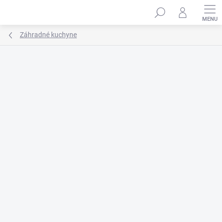
Prejsť
na
obsah
Záhradné kuchyne