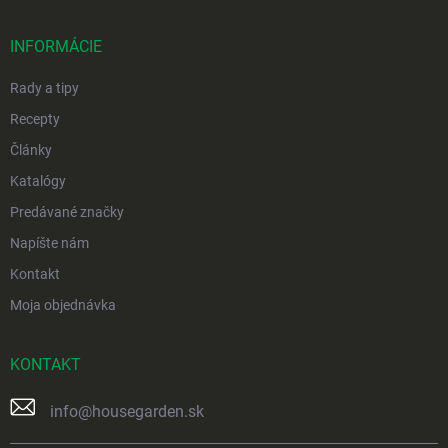
ä
t
i
INFORMÁCIE
e
Rady a tipy
Recepty
Články
Katalógy
Predávané značky
Napíšte nám
Kontakt
Moja objednávka
KONTAKT
info
@
housegarden.sk