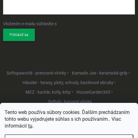
Vložením e-mailu súhlasíte s
podmienkami ochrany osobných údajov
Prihlásiť sa
Softspaworld - prenosné vírivky •
Kamado Joe - keramické grily •
Häusler - terasy, ploty, schody, bazénové obruby •
MCZ - kachle, kotly, krby •
HouseGarden365 •
Softub - luxusné vírivky
Tento web používa súbory cookies. Ďalším prechádzaním
tohto webu vyjadrujete súhlas s ich používaním.. Viac
informácií
tu
.