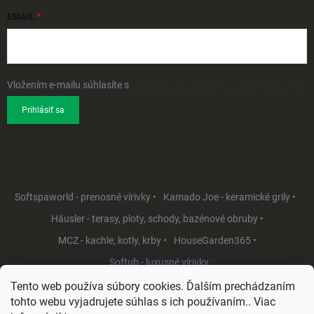
EMAIL
Vložením e-mailu súhlasíte s
podmienkami ochrany osobných údajov
Prihlásiť sa
Softspaworld - prenosné vírivky •
Kamado Joe - keramické grily •
Häusler - terasy, ploty, schody, bazénové obruby •
MCZ - kachle, kotly, krby •
HouseGarden365 •
Softub - luxusné vírivky
Tento web používa súbory cookies. Ďalším prechádzaním
tohto webu vyjadrujete súhlas s ich používaním.. Viac