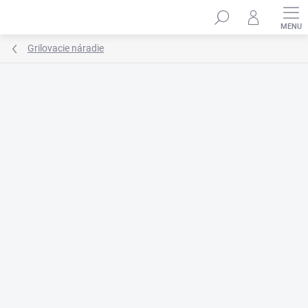
Prejsť
na
obsah
Grilovacie náradie