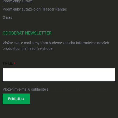
Podmienky súťaže
Podmienky súťaže o gril Traeger Ranger
O nás
ODOBERAŤ NEWSLETTER
Vložte svoj e-mail a my Vám budeme zasielať informácie o nových
produktoch na našom e-shope.
EMAIL
Vložením e-mailu súhlasíte s
podmienkami ochrany osobných údajov
Prihlásiť sa