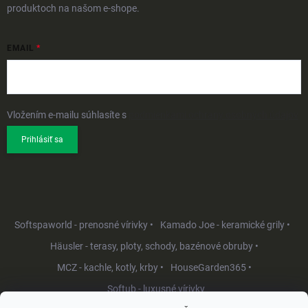
produktoch na našom e-shope.
EMAIL
Vložením e-mailu súhlasíte s
podmienkami ochrany osobných údajov
Prihlásiť sa
Softspaworld - prenosné vírivky •
Kamado Joe - keramické grily •
Häusler - terasy, ploty, schody, bazénové obruby •
MCZ - kachle, kotly, krby •
HouseGarden365 •
Softub - luxusné vírivky