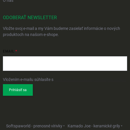
O nás
ODOBERAŤ NEWSLETTER
Vložte svoj e-mail a my Vám budeme zasielať informácie o nových
produktoch na našom e-shope.
EMAIL
Vložením e-mailu súhlasíte s
podmienkami ochrany osobných údajov
Prihlásiť sa
Softspaworld - prenosné vírivky •
Kamado Joe - keramické grily •