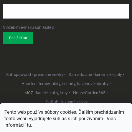
Vložením e-mailu súhlasíte s
podmienkami ochrany osobných údajov
Prihlásiť sa
Softspaworld - prenosné vírivky •
Kamado Joe - keramické grily •
Häusler - terasy, ploty, schody, bazénové obruby •
MCZ - kachle, kotly, krby •
HouseGarden365 •
Softub - luxusné vírivky
Tento web používa súbory cookies. Ďalším prechádzaním
tohto webu vyjadrujete súhlas s ich používaním.. Viac
informácií
tu
.