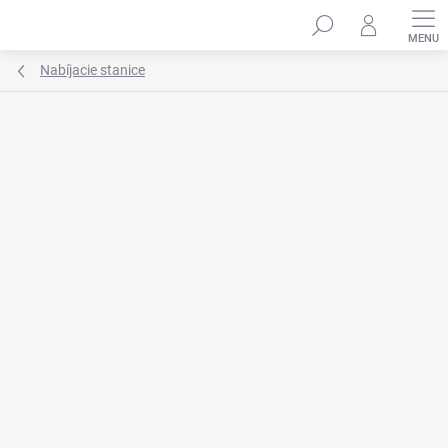
Prejsť
na
obsah
Nabíjacie stanice