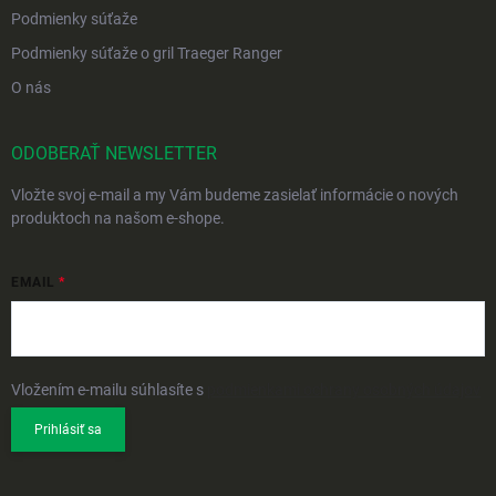
Podmienky súťaže
Podmienky súťaže o gril Traeger Ranger
O nás
ODOBERAŤ NEWSLETTER
Vložte svoj e-mail a my Vám budeme zasielať informácie o nových
produktoch na našom e-shope.
EMAIL
Vložením e-mailu súhlasíte s
podmienkami ochrany osobných údajov
Prihlásiť sa