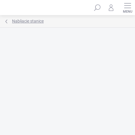
Prejsť
na
obsah
Nabíjacie stanice