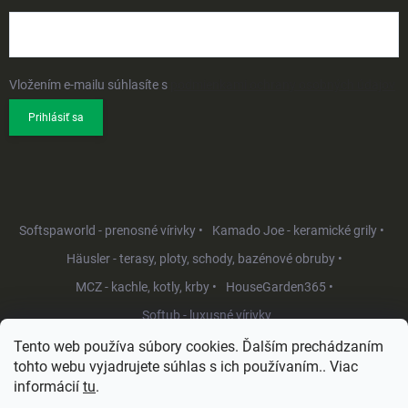
Vložením e-mailu súhlasíte s
podmienkami ochrany osobných údajov
Prihlásiť sa
Softspaworld - prenosné vírivky •
Kamado Joe - keramické grily •
Häusler - terasy, ploty, schody, bazénové obruby •
MCZ - kachle, kotly, krby •
HouseGarden365 •
Softub - luxusné vírivky
Tento web používa súbory cookies. Ďalším prechádzaním
tohto webu vyjadrujete súhlas s ich používaním.. Viac
informácií
tu
.