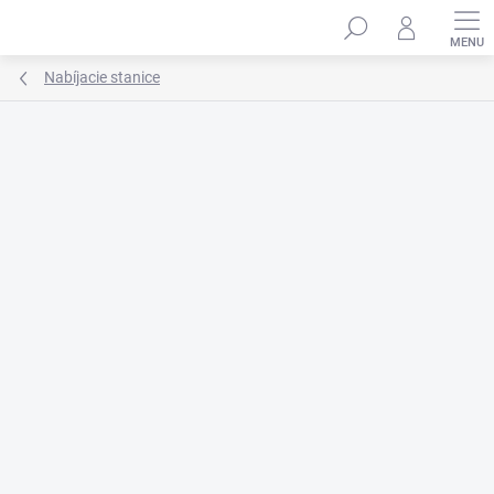
Prejsť
na
obsah
Nabíjacie stanice