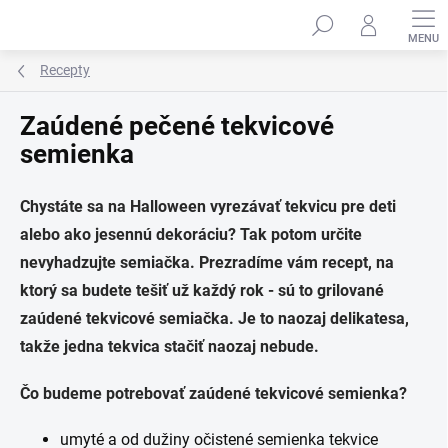
Prejsť
na
obsah
Recepty
Zaúdené pečené tekvicové
semienka
Chystáte sa na Halloween vyrezávať tekvicu pre deti
alebo ako jesennú dekoráciu? Tak potom určite
nevyhadzujte semiačka. Prezradíme vám recept, na
ktorý sa budete tešiť už každý rok - sú to grilované
zaúdené tekvicové semiačka. Je to naozaj delikatesa,
takže jedna tekvica stačiť naozaj nebude.
Čo budeme potrebovať zaúdené tekvicové semienka?
umyté a od dužiny očistené semienka tekvice