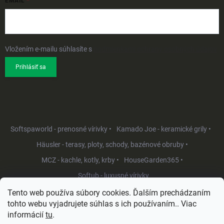
EMAIL
Vložením e-mailu súhlasíte s
podmienkami ochrany osobných údajov
Prihlásiť sa
Softspaworld - prenosné vírivky •
Kamado Joe - keramické grily •
Häusler - terasy, ploty, schody, bazénové obruby •
MCZ - kachle, kotly, krby •
HouseGarden365 •
Softub - luxusné vírivky
Tento web používa súbory cookies. Ďalším prechádzaním
tohto webu vyjadrujete súhlas s ich používaním.. Viac
informácií
tu
.