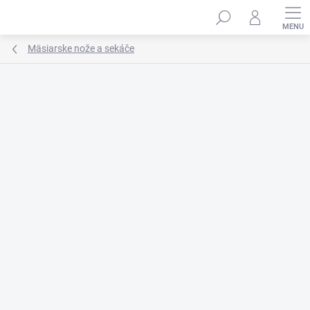
Prejsť
na
obsah
Mäsiarske nože a sekáče