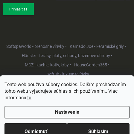
Prihlásiť sa
Softspaworld - prenosné vírivky •
Kamado Joe - keramické grily •
Häusler - terasy, ploty, schody, bazénové obruby •
MCZ - kachle, kotly, krby •
HouseGarden365 •
Softub - luxusné vírivky
Tento web používa súbory cookies. Ďalším prechádzaním
tohto webu vyjadrujete súhlas s ich používaním.. Viac
informácií
tu
.
Nastavenie
Copyright 2026
HouseGarden.sk
. Všetky práva vyhradené.
Upraviť
nastavenie cookies
Odmietnuť
Súhlasím