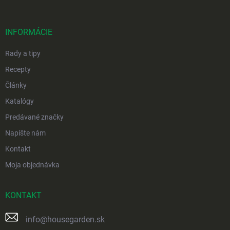
ä
t
i
INFORMÁCIE
e
Rady a tipy
Recepty
Články
Katalógy
Predávané značky
Napíšte nám
Kontakt
Moja objednávka
KONTAKT
info
@
housegarden.sk