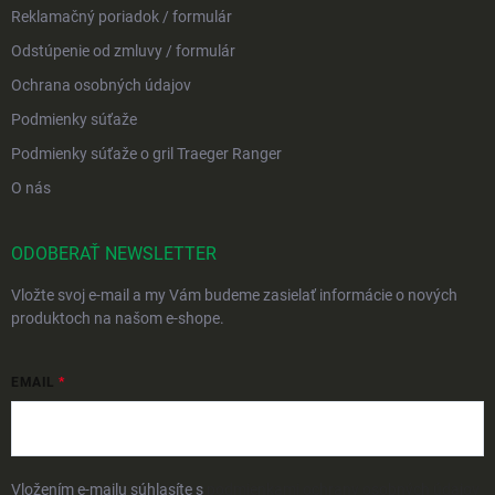
Reklamačný poriadok / formulár
Odstúpenie od zmluvy / formulár
Ochrana osobných údajov
Podmienky súťaže
Podmienky súťaže o gril Traeger Ranger
O nás
ODOBERAŤ NEWSLETTER
Vložte svoj e-mail a my Vám budeme zasielať informácie o nových
produktoch na našom e-shope.
EMAIL
Vložením e-mailu súhlasíte s
podmienkami ochrany osobných údajov