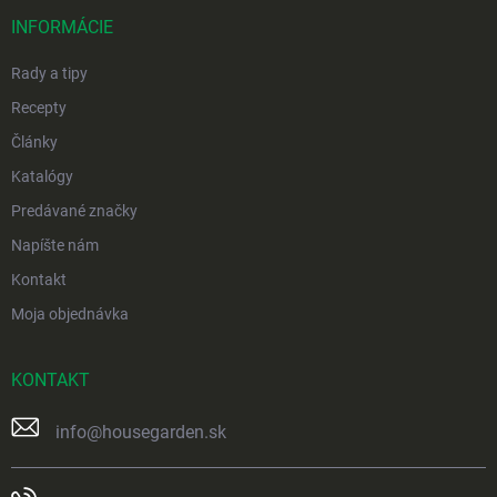
t
i
INFORMÁCIE
e
Rady a tipy
Recepty
Články
Katalógy
Predávané značky
Napíšte nám
Kontakt
Moja objednávka
KONTAKT
info
@
housegarden.sk