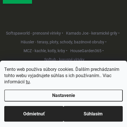
Softspaworld - prenosné vírivky •
Kamado Joe - keramické grily •
Häusler - terasy, ploty, schody, bazénové obruby •
MCZ - kachle, kotly, krby •
HouseGarden365 •
Softub - luxusné vírivky
Tento web používa súbory cookies. Ďalším prechádzaním
tohto webu vyjadrujete súhlas s ich používaním.. Viac
informácií
tu
.
Nastavenie
Copyright 2026
HouseGarden.sk
. Všetky práva vyhradené.
Upraviť
nastavenie cookies
Odmietnuť
Súhlasím
Vytvoril Shoptet