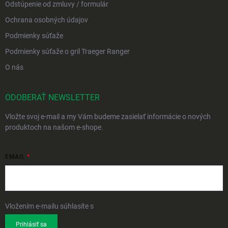
Odstúpenie od zmluvy / formulár
Ochrana osobných údajov
Podmienky súťaže
Podmienky súťaže o gril Traeger Ranger
O nás
ODOBERAŤ NEWSLETTER
Vložte svoj e-mail a my Vám budeme zasielať informácie o nových
produktoch na našom e-shope.
EMAIL
Vložením e-mailu súhlasíte s
podmienkami ochrany osobných údajov
Prihlásiť sa