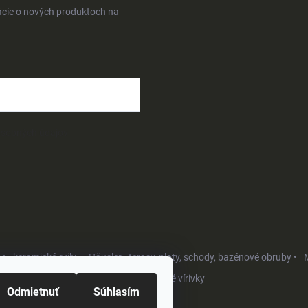
ácie o nových produktoch na
osobných údajov
- keramické grily •
Häusler - terasy, ploty, schody, bazénové obruby •
M
Softub - luxusné vírivky
Odmietnuť
Súhlasím