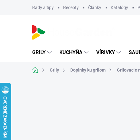
Prejsť
Rady a tipy
Recepty
Články
Katalógy
P
na
obsah
GRILY
KUCHYŇA
VÍRIVKY
SAU
Domov
Grily
Doplnky ku grilom
Grilovacie 