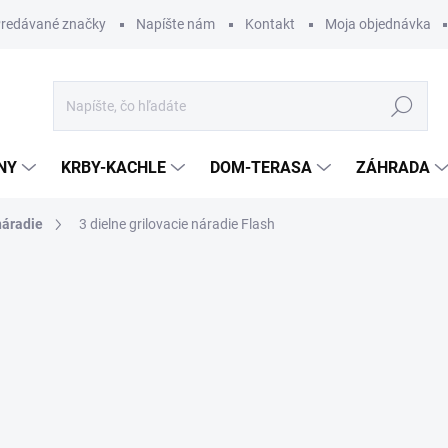
redávané značky
Napíšte nám
Kontakt
Moja objednávka
Hľadať
NY
KRBY-KACHLE
DOM-TERASA
ZÁHRADA
náradie
3 dielne grilovacie náradie Flash