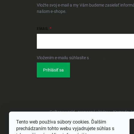
Vložte svoj e-mail a my Vám budeme zasielať inform
našom e-shope.
EMAIL
Vložením e-mailu súhlasíte s
podmienkami ochrany 
Prihlásiť sa
Softspaworld - prenosné vírivky •
Kamado Joe 
Tento web používa súbory cookies. Ďalším
prechádzaním tohto webu vyjadrujete súhlas s