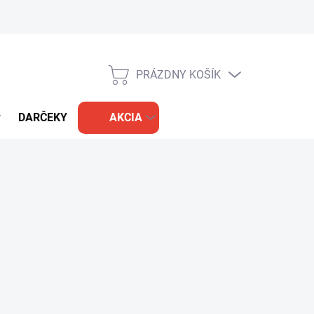
PRÁZDNY KOŠÍK
NÁKUPNÝ
KOŠÍK
DARČEKY
AKCIA