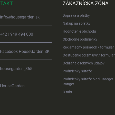
TAKT
ZÁKAZNÍCKA ZÓNA
Doprava a platby
info
@
housegarden.sk
Nákup na splátky
Hodnotenie obchodu
+421 949 494 000
Obchodné podmienky
Reklamačný poriadok / formulár
Facebook HouseGarden SK
Odstúpenie od zmluvy / formulár
Ochrana osobných údajov
housegarden_365
Podmienky súťaže
Podmienky súťaže o gril Traeger
Ranger
HouseGarden
O nás