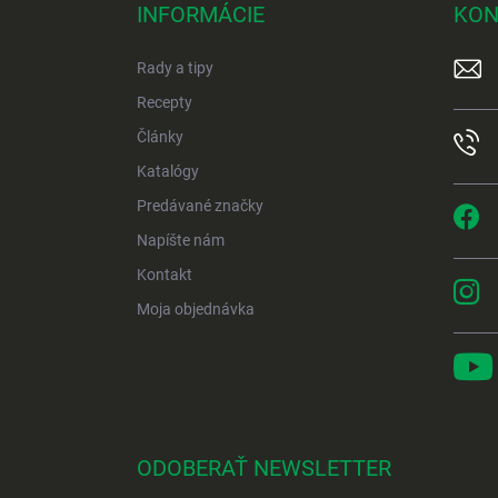
p
INFORMÁCIE
KON
ä
t
Rady a tipy
i
e
Recepty
Články
Katalógy
Predávané značky
Napíšte nám
Kontakt
Moja objednávka
ODOBERAŤ NEWSLETTER