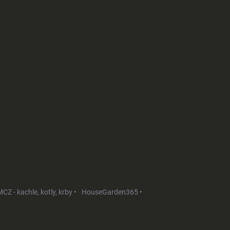
CZ - kachle, kotly, krby •
HouseGarden365 •