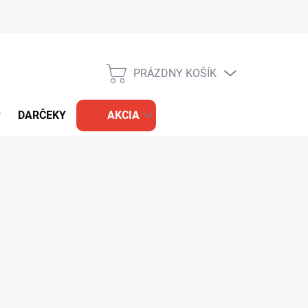
PRÁZDNY KOŠÍK
NÁKUPNÝ
KOŠÍK
DARČEKY
AKCIA