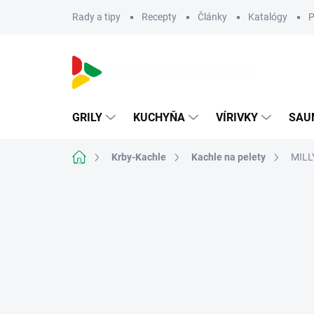
Prejsť
Rady a tipy
Recepty
Články
Katalógy
P
na
obsah
GRILY
KUCHYŇA
VÍRIVKY
SAU
Domov
Krby-Kachle
Kachle na pelety
MILLY