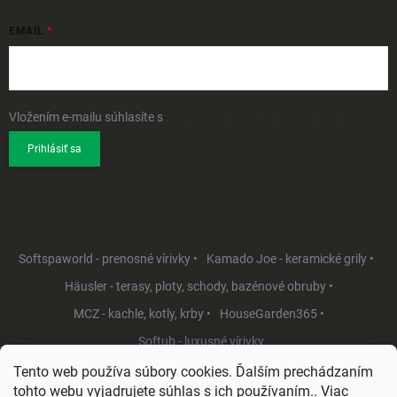
EMAIL
Vložením e-mailu súhlasíte s
podmienkami ochrany osobných údajov
Prihlásiť sa
Softspaworld - prenosné vírivky •
Kamado Joe - keramické grily •
Häusler - terasy, ploty, schody, bazénové obruby •
MCZ - kachle, kotly, krby •
HouseGarden365 •
Softub - luxusné vírivky
Tento web používa súbory cookies. Ďalším prechádzaním
tohto webu vyjadrujete súhlas s ich používaním.. Viac