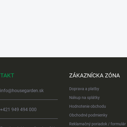
TAKT
ZÁKAZNÍCKA ZÓNA
Doprava a platby
info
@
housegarden.sk
Nákup na splátky
Hodnotenie obchodu
+421 949 494 000
Obchodné podmienky
Reklamačný poriadok / formulár