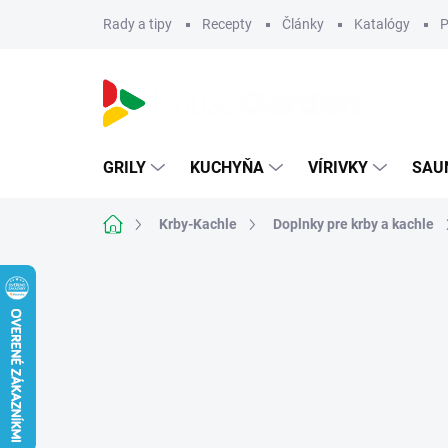
Prejsť
Rady a tipy
Recepty
Články
Katalógy
P
na
obsah
GRILY
KUCHYŇA
VÍRIVKY
SAU
Domov
Krby-Kachle
Doplnky pre krby a kachle