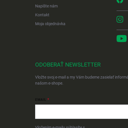
Napíšte nám
Kontakt
Moja objednávka
ODOBERAŤ NEWSLETTER
Vložte svoj e-mail a my Vám budeme zasielať inform
našom e-shope.
EMAIL
Vložením e-mailu súhlasíte s
podmienkami ochrany 