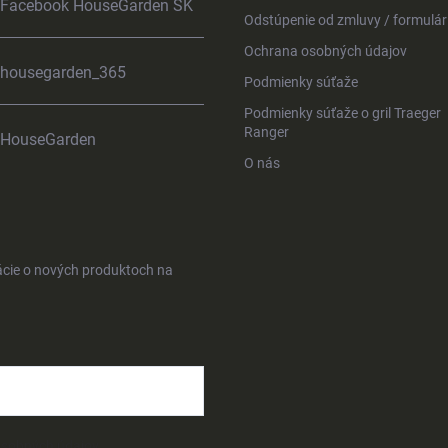
Facebook HouseGarden SK
Odstúpenie od zmluvy / formulár
Ochrana osobných údajov
housegarden_365
Podmienky súťaže
Podmienky súťaže o gril Traeger
Ranger
HouseGarden
O nás
ácie o nových produktoch na
osobných údajov