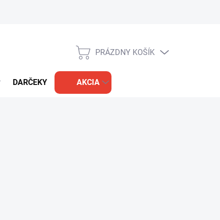
PRÁZDNY KOŠÍK
NÁKUPNÝ
KOŠÍK
DARČEKY
AKCIA