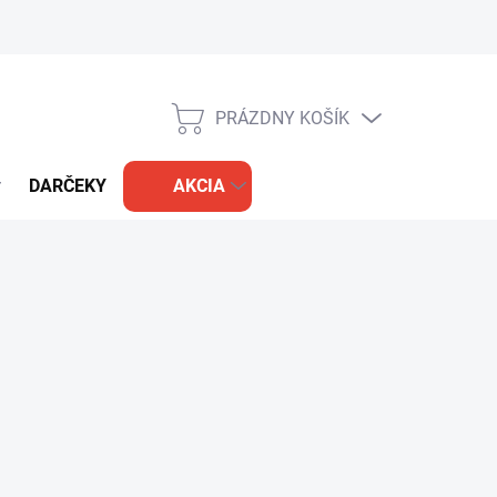
PRÁZDNY KOŠÍK
NÁKUPNÝ
KOŠÍK
DARČEKY
AKCIA