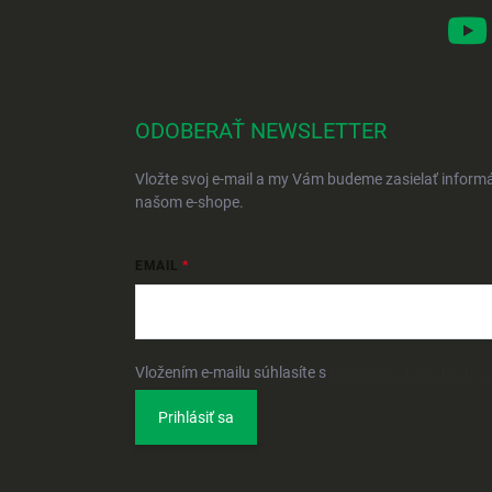
ODOBERAŤ NEWSLETTER
Vložte svoj e-mail a my Vám budeme zasielať inform
našom e-shope.
EMAIL
Vložením e-mailu súhlasíte s
podmienkami ochrany 
Prihlásiť sa