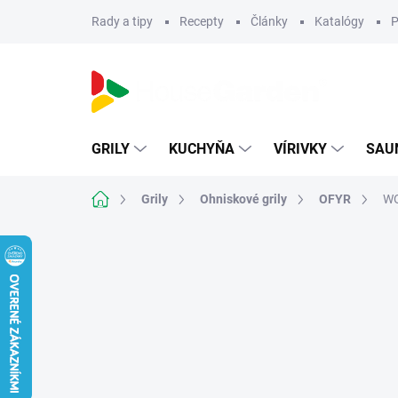
Prejsť
Rady a tipy
Recepty
Články
Katalógy
P
na
obsah
GRILY
KUCHYŇA
VÍRIVKY
SAU
Domov
Grily
Ohniskové grily
OFYR
WO