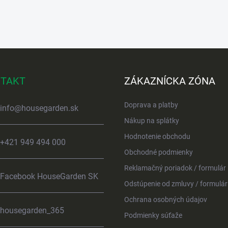
TAKT
ZÁKAZNÍCKA ZÓNA
Doprava a platby
info
@
housegarden.sk
Nákup na splátky
Hodnotenie obchodu
+421 949 494 000
Obchodné podmienky
Reklamačný poriadok / formulár
Facebook HouseGarden SK
Odstúpenie od zmluvy / formulár
Ochrana osobných údajov
housegarden_365
Podmienky súťaže