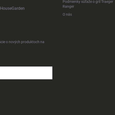
Podmienky súťaže o gril Traeger
Ranger
HouseGarden
O nás
ácie o nových produktoch na
osobných údajov