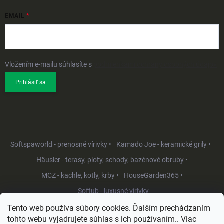
EMAIL
Vložením e-mailu súhlasíte s
podmienkami ochrany osobných údajov
Prihlásiť sa
Softspaworld - prenosné vírivky •
Kamado Joe - keramické grily •
Häusler - terasy, ploty, schody, bazénové obruby •
MCZ - kachle, kotly, krby •
HouseGarden365 •
Softub - luxusné vírivky
Tento web používa súbory cookies. Ďalším prechádzaním
tohto webu vyjadrujete súhlas s ich používaním.. Viac