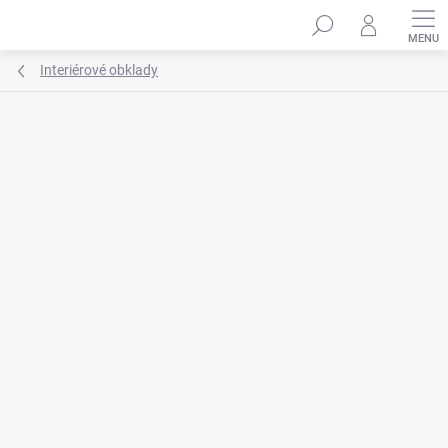
Prejsť
na
obsah
Interiérové obklady