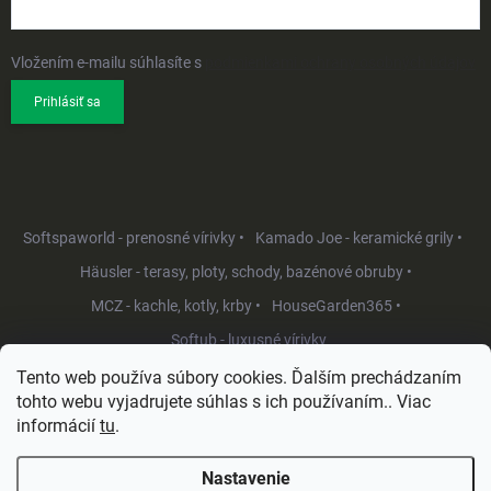
Vložením e-mailu súhlasíte s
podmienkami ochrany osobných údajov
Prihlásiť sa
Softspaworld - prenosné vírivky •
Kamado Joe - keramické grily •
Häusler - terasy, ploty, schody, bazénové obruby •
MCZ - kachle, kotly, krby •
HouseGarden365 •
Softub - luxusné vírivky
Tento web používa súbory cookies. Ďalším prechádzaním
tohto webu vyjadrujete súhlas s ich používaním.. Viac
informácií
tu
.
Nastavenie