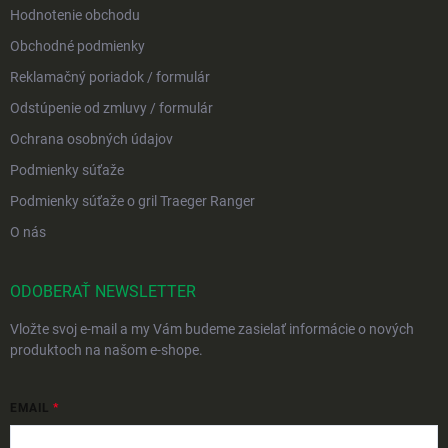
Hodnotenie obchodu
Obchodné podmienky
Reklamačný poriadok / formulár
Odstúpenie od zmluvy / formulár
Ochrana osobných údajov
Podmienky súťaže
Podmienky súťaže o gril Traeger Ranger
O nás
ODOBERAŤ NEWSLETTER
Vložte svoj e-mail a my Vám budeme zasielať informácie o nových
produktoch na našom e-shope.
EMAIL