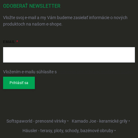
ODOBERAŤ NEWSLETTER
Vložte svoj e-mail a my Vám budeme zasielať informácie o nových
produktoch na našom e-shope.
EMAIL
Vložením e-mailu súhlasíte s
podmienkami ochrany osobných údajov
Prihlásiť sa
Softspaworld - prenosné vírivky •
Kamado Joe - keramické grily •
Häusler - terasy, ploty, schody, bazénové obruby •