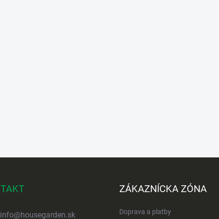
TAKT
ZÁKAZNÍCKA ZÓNA
Doprava a platby
info
@
housegarden.sk