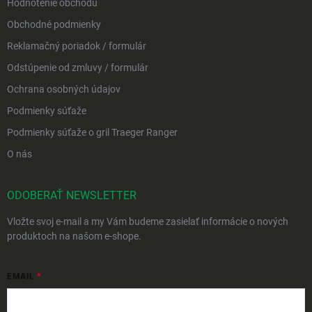
Hodnotenie obchodu
Obchodné podmienky
Reklamačný poriadok / formulár
Odstúpenie od zmluvy / formulár
Ochrana osobných údajov
Podmienky súťaže
Podmienky súťaže o gril Traeger Ranger
O nás
ODOBERAŤ NEWSLETTER
Vložte svoj e-mail a my Vám budeme zasielať informácie o nových
produktoch na našom e-shope.
EMAIL