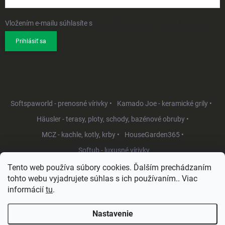
Vložením e-mailu súhlasíte s
podmienkami ochrany osobných údajov
Prihlásiť sa
Softspaworld - prenosné vírivky •
Kamado Joe - keramické grily •
Häusler - terasy, ploty, schody, bazénové obruby •
MCZ - kachle, kotly, krby •
HouseGarden365 •
Softub - luxusné vírivky
Tento web používa súbory cookies. Ďalším prechádzaním
tohto webu vyjadrujete súhlas s ich používaním.. Viac
informácií
tu
.
Nastavenie