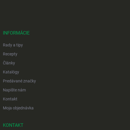
Z
á
p
ä
t
i
INFORMÁCIE
e
Rady a tipy
Recepty
Články
Katalógy
Predávané značky
Napíšte nám
Kontakt
Moja objednávka
KONTAKT