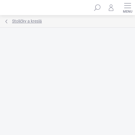
Prejsť
na
obsah
Stoličky a kreslá