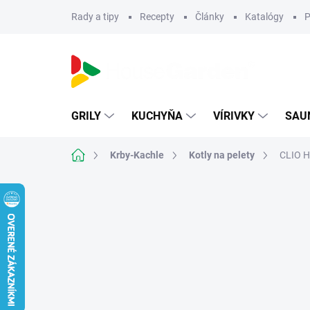
Prejsť
Rady a tipy
Recepty
Články
Katalógy
P
na
obsah
GRILY
KUCHYŇA
VÍRIVKY
SAU
Domov
Krby-Kachle
Kotly na pelety
CLIO H