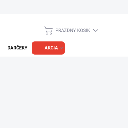
PRÁZDNY KOŠÍK
NÁKUPNÝ
KOŠÍK
DARČEKY
AKCIA