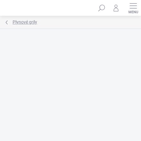
Prejsť
na
obsah
Plynové grily