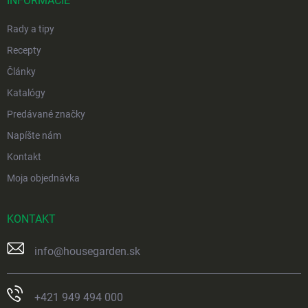
i
INFORMÁCIE
e
Rady a tipy
Recepty
Články
Katalógy
Predávané značky
Napíšte nám
Kontakt
Moja objednávka
KONTAKT
info
@
housegarden.sk
+421 949 494 000