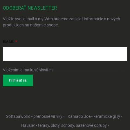
ODOBERAŤ NEWSLETTER
Vložte svoj e-mail a my Vám budeme zasielať informácie o nových
produktoch na našom e-shope.
EMAIL
Vložením e-mailu súhlasíte s
podmienkami ochrany osobných údajov
Prihlásiť sa
Softspaworld - prenosné vírivky •
Kamado Joe - keramické grily •
Häusler - terasy, ploty, schody, bazénové obruby •